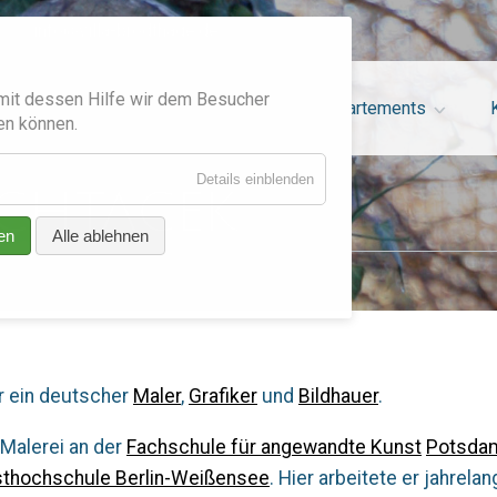
info@villa-brodthage.de
mit dessen Hilfe wir dem Besucher
Navigation
Villa Brodthage
Appartements
en können.
überspringen
für
Details einblenden
CHTACEK
CHTACEK
Essenziell
en
Alle ablehnen
r ein deutscher
Maler
,
Grafiker
und
Bildhauer
.
Malerei an der
Fachschule für angewandte Kunst
Potsda
thochschule Berlin-Weißensee
. Hier arbeitete er jahrel