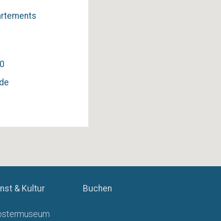
partements
1
0
.de
nst & Kultur
Buchen
ostermuseum