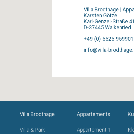
Villa Brodthage | Ap
Karsten Götze
Karl-Genzel-Straße 4
D-37445 Walkenried
+4
9
(0
)
552
5
959901
info@villa-brodthage
Villa Brodthage
Appartements
Ku
Villa & Park
Appartement 1
Kl