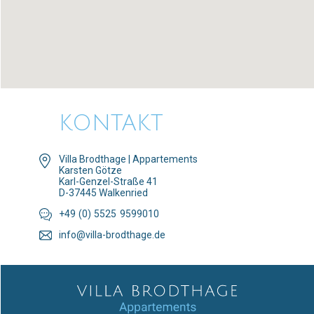
KONTAKT
Villa Brodthage | Appartements
Karsten Götze
Karl-Genzel-Straße 41
D-37445 Walkenried
+4
9
(0
)
552
5
9599010
info@villa-brodthage.de