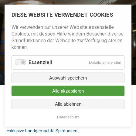
+4
9
(0
)
552
5
9599010
info@villa-brodthage.de
DIESE WEBSITE VERWENDET COOKIES
Wir verwenden auf unserer Website essenzielle
Cookies, mit dessen Hilfe wir dem Besucher diverse
Grundfunktionen der Webseite zur Verfügung stellen
können.
HARZER WHISKY
HARZER WHISKY
Essenziell
für
Details einblenden
Essenzie
HARZER WHISKY
Auswahl speichern
Alle akzeptieren
HAMMERSCHMIEDE
Alle ablehnen
Manufactur feinster Spirituosen
Datenschutz
Erleben Sie die Welt des Harzer Whiskys und probieren Sie
exklusive handgemachte Spirituosen.