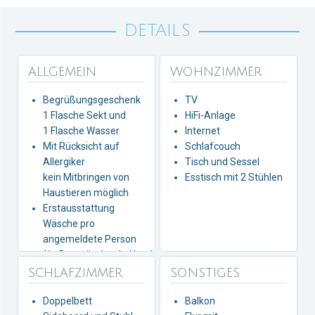
DETAILS
ALLGEMEIN
WOHNZIMMER
Begrüßungsgeschenk
TV
1 Flasche Sekt
und
HiFi-Anlage
1 Flasche Wasser
Internet
Mit Rücksicht auf
Schlafcouch
Allergiker
Tisch und Sessel
kein
Mitbringen von
Esstisch mit 2 Stühlen
Haustieren möglich
Erstausstattung
Wäsche pro
angemeldete Person
(1x Bettwäsche,
1x Handtücher)
SCHLAFZIMMER
SONSTIGES
Doppelbett
Balkon