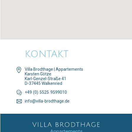
KONTAKT
Villa Brodthage | Appartements
Karsten Götze
Karl-Genzel-Straße 41
D-37445 Walkenried
+4
9
(0
)
552
5
9599010
info@villa-brodthage.de