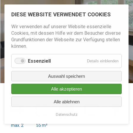
+4
9
(0
)
552
5
9599010
info@villa-brodthage.de
DIESE WEBSITE VERWENDET COOKIES
Wir verwenden auf unserer Website essenzielle
Cookies, mit dessen Hilfe wir dem Besucher diverse
Grundfunktionen der Webseite zur Verfügung stellen
können.
APPARTEMENT 4
APPARTEMENT 4
Essenziell
für
Details einblenden
Essenzie
Auswahl speichern
Alle akzeptieren
Alle ablehnen
Datenschutz
max. 2
55 m²