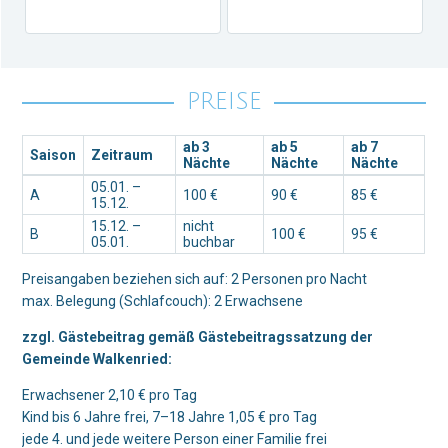
PREISE
ab 3
ab 5
ab 7
Saison
Zeitraum
Nächte
Nächte
Nächte
05.01. –
A
100 €
90 €
85 €
15.12.
15.12. –
nicht
B
100 €
95 €
05.01.
buchbar
Preisangaben beziehen sich auf: 2 Personen pro Nacht
max. Belegung (Schlafcouch): 2 Erwachsene
zzgl. Gästebeitrag gemäß Gästebeitragssatzung der
Gemeinde Walkenried:
Erwachsener 2,10 € pro Tag
Kind bis 6 Jahre frei, 7–18 Jahre 1,05 € pro Tag
jede 4. und jede weitere Person einer Familie frei